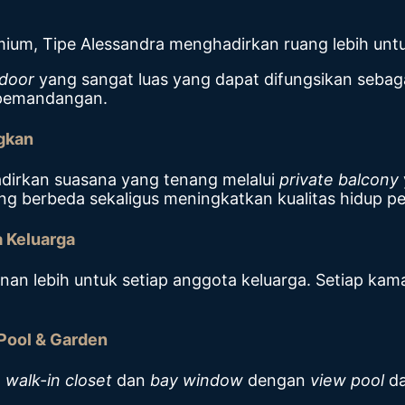
mium, Tipe Alessandra menghadirkan ruang lebih unt
door
yang sangat luas yang dapat difungsikan sebag
 pemandangan.
gkan
adirkan suasana yang tenang melalui
private balcony
ng berbeda sekaligus meningkatkan kualitas hidup p
a Keluarga
 lebih untuk setiap anggota keluarga. Setiap kamar
ool & Garden
n
walk-in closet
dan
bay window
dengan
view
pool
d