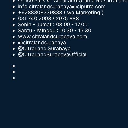
Office Park #1 CitraLand Utama Rd CitraLand
info.citralandsurabaya@ciputra.com
+6288808339888 ( wa Marketing )
031 740 2008 / 2975 888
Senin - Jumat : 08.00 - 17.00
Sabtu - MInggu : 10.30 - 15.30
www.citralandsurabaya.com
@citralandsurabaya
@CitraLand Surabaya
@CitraLandSurabayaOfficial