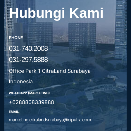
Hubungi Kami
PHONE
031-740.2008
031-297.5888
Office Park 1 CitraLand Surabaya
Indonesia
WHATSAPP (MARKETING)
+6288808339888
EMAIL
marketing.citralandsurabaya@ciputra.com