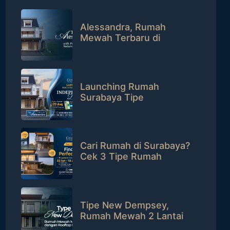
Alessandra, Rumah
Mewah Terbaru di
CitraLand Surabaya
dengan Private Pool
Launching Rumah
Surabaya Tipe
Alessandra, Raih Hadiah
iPhone 17!
Cari Rumah di Surabaya?
Cek 3 Tipe Rumah
Premium di CitraLand Ini!
Tipe New Dempsey,
Rumah Mewah 2 Lantai
dengan Rooftop Patio