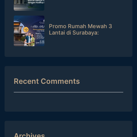
dengan Rooftop Patio
Promo Rumah Mewah 3
Lantai di Surabaya:
Potongan Puluhan Juta +
Bisa Tanpa DP!
Recent Comments
Archives