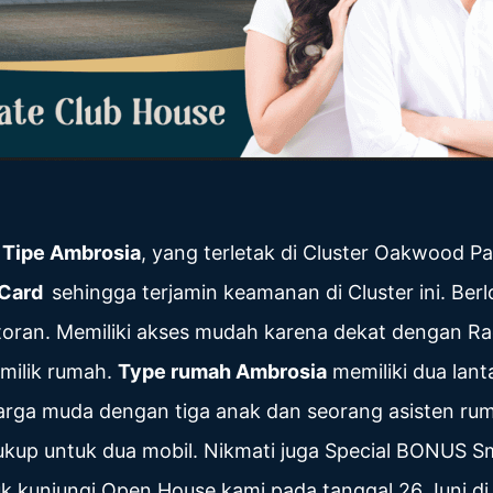
 Tipe Ambrosia
, yang terletak di Cluster Oakwood Pa
 Card
sehingga terjamin keamanan di Cluster ini. Ber
ntoran. Memiliki akses mudah karena dekat dengan Ra
milik rumah.
Type rumah Ambrosia
memiliki dua lant
arga muda dengan tiga anak dan seorang asisten ru
cukup untuk dua mobil. Nikmati juga Special BONUS
uk kunjungi Open House kami pada tanggal 26 Juni 