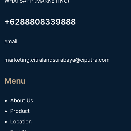
WHATSAPP (MARKETING)
+6288808339888
email
marketing.citralandsurabaya@ciputra.com
Menu
About Us
Product
Location