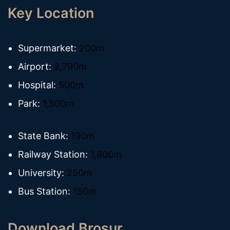
Key Location
Supermarket:
200m
Airport:
2,790m
Hospital:
500m
Park:
1,500m
State Bank:
190m
Railway Station:
1,800m
University:
250m
Bus Station:
150m
Download Brosur