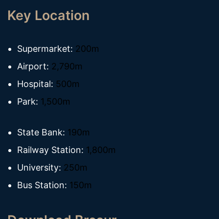
Key Location
Supermarket:
200m
Airport:
2,790m
Hospital:
500m
Park:
1,500m
State Bank:
190m
Railway Station:
1,800m
University:
250m
Bus Station:
150m