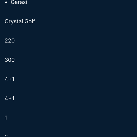
Garasi
Crystal Golf
220
300
4+1
4+1
1
2