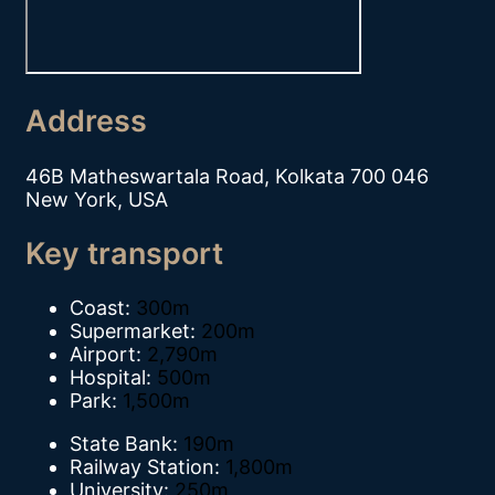
Address
46B Matheswartala Road, Kolkata 700 046
New York, USA
Key transport
Coast:
300m
Supermarket:
200m
Airport:
2,790m
Hospital:
500m
Park:
1,500m
State Bank:
190m
Railway Station:
1,800m
University:
250m