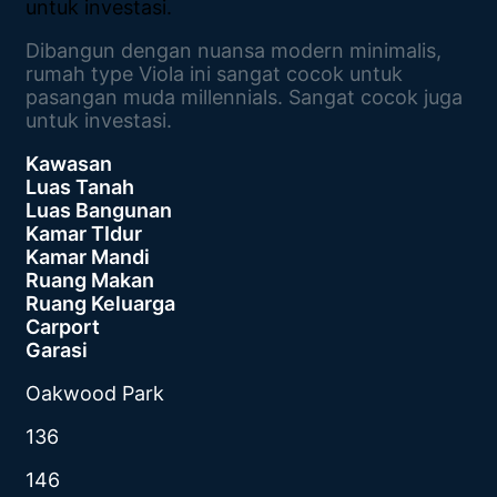
untuk investasi.
Dibangun dengan nuansa modern minimalis,
rumah type Viola ini sangat cocok untuk
pasangan muda millennials. Sangat cocok juga
untuk investasi.
Kawasan
Luas Tanah
Luas Bangunan
Kamar TIdur
Kamar Mandi
Ruang Makan
Ruang Keluarga
Carport
Garasi
Oakwood Park
136
146