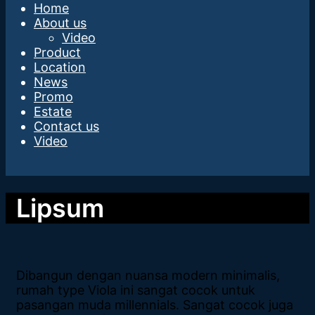
Home
About us
Video
Product
Location
News
Promo
Estate
Contact us
Video
Lipsum
Dibangun dengan nuansa modern minimalis,
rumah type Viola ini sangat cocok untuk
pasangan muda millennials. Sangat cocok juga